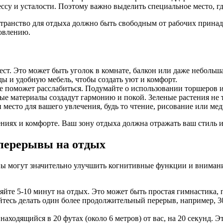
ессу и усталости. Поэтому важно выделить специальное место, г
остранство для отдыха должно быть свободным от рабочих прина
новлению.
ст. Это может быть уголок в комнате, балкон или даже небольша
ы и удобную мебель, чтобы создать уют и комфорт.
 поможет расслабиться. Подумайте о использовании торшеров 
е материалы создадут гармонию и покой. Зеленые растения не то
место для вашего увлечения, будь то чтение, рисование или мед
ениях и комфорте. Ваш зону отдыха должна отражать ваш стиль и
 перерывы на отдых
ы могут значительно улучшить когнитивные функции и внимание.
йте 5-10 минут на отдых. Это может быть простая гимнастика, 
тесь делать один более продолжительный перерыв, например, 30
находящийся в 20 футах (около 6 метров) от вас, на 20 секунд. 