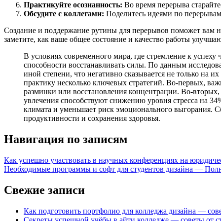
Практикуйте осознанность:
Во время перерыва старайте
Обсудите с коллегами:
Поделитесь идеями по перерывам 
Создание и поддержание рутины для перерывов поможет вам не 
заметите, как ваше общее состояние и качество работы улучшаю
В условиях современного мира, где стремление к успеху
способности восстанавливать силы. По данным исследов
иной степени, что негативно сказывается не только на и
практику несколько ключевых стратегий. Во-первых, важ
разминки или восстановления концентрации. Во-вторых, в
увлечения способствуют снижению уровня стресса на 34
климата и уменьшает риск эмоционального выгорания. Сб
продуктивности и сохранения здоровья.
Навигация по записям
Как успешно участвовать в научных конференциях на юридиче
Необходимые программы и софт для студентов дизайна — Пол
Свежие записи
Как подготовить портфолио для колледжа дизайна — сов
Секреты успешной учёбы в айти колледже — советы от с