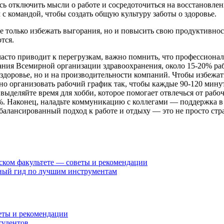
сь отключить мысли о работе и сосредоточиться на восстановлен
с командой, чтобы создать общую культуру заботы о здоровье.
только избежать выгорания, но и повысить свою продуктивность
тся.
 часто приводит к перегрузкам, важно помнить, что профессион
ания Всемирной организации здравоохранения, около 15-20% р
х здоровье, но и на производительности компаний. Чтобы избежа
но организовать рабочий график так, чтобы каждые 90-120 мину
ыделяйте время для хобби, которое помогает отвлечься от рабоч
%. Наконец, наладьте коммуникацию с коллегами — поддержка в
алансированный подход к работе и отдыху — это не просто стра
ском факультете — советы и рекомендации
ный гид по лучшим инструментам
еты и рекомендации
тудентов