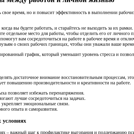
свое время, но и повысит эффективность в выполнении рабочих 
когда вы будете работать, и старайтесь не выходить за их рамки.
е отдельное место для работы, чтобы отделить его от личного п
омогут вам сосредоточиться на работе в рабочее время и отклю
узьям о своих рабочих границах, чтобы они уважали ваше время
нсированный график, который уменьшит уровень стресса и позво
уделять достаточное внимание восстановительным процессам, эт
ует повышению производительности и креативности на работе.
ыха позволяет избежать перенапряжения.
гают лучше сосредоточиться на задачах.
 укрепляет эмоциональные связи.
вого опыта и саморазвития.
х условиях
иях – важный шаг к профилактике выгорания и поддержанию пси